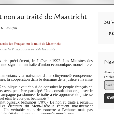
t non au traité de Maastricht
Sui
016, 12:22pm
RS
nsulté les Français sur le traité de Maastricht
New
s très précisément, le 7 février 1992. Les Ministres des
éenne signaient un traité d'union économique, monétaire et
Abonne
ndamentaux : la naissance d'une citoyenneté européenne,
article
es, la coopération dans le domaine de la justice et la mise
Email
République avait choisi de consulter le peuple français en
 avez peut être participé. Une consultation organisée le
ampagne passionnée, le traité a été approuvé de justesse
el était le vote des béthunois ?
vingt bureaux béthunois (70%). Le non au traité a recueilli
es électeurs du Mont-Liébaut s'étaient massivement
en. Un véritable coup de tonnerre à Béthune mais pas
lais s'étaient largement prononcés pour le non.