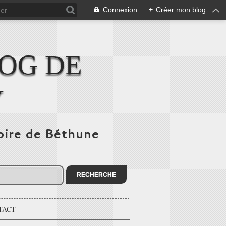
Connexion
+
Créer mon blog
LOG DE
Y
toire de Béthune
TACT