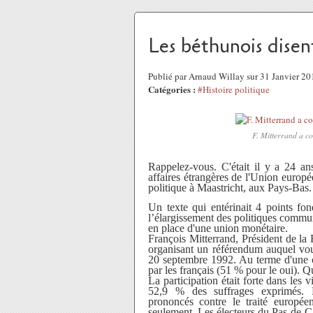
Les béthunois disen
Publié par Arnaud Willay sur 31 Janvier 2
Catégories :
#Histoire politique
F. Mitterrand a co
Rappelez-vous. C'était il y a 24 an
affaires étrangères de l'Union europ
politique à Maastricht, aux Pays-Bas.
Un texte qui entérinait 4 points fo
l’élargissement des politiques commun
en place d'une union monétaire.
François Mitterrand, Président de la 
organisant un référendum auquel vous
20 septembre 1992. Au terme d'une c
par les français (51 % pour le oui). Qu
La participation était forte dans les 
52,9 % des suffrages exprimés. L
prononcés contre le traité europé
seulement. Les électeurs du Pas-de-Ca