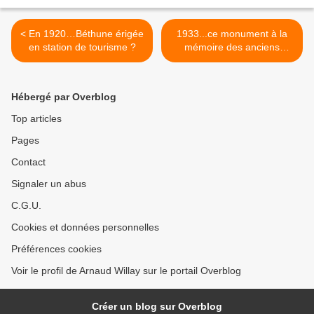
< En 1920…Béthune érigée
1933...ce monument à la
en station de tourisme ?
mémoire des anciens
régiments >
Hébergé par Overblog
Top articles
Pages
Contact
Signaler un abus
C.G.U.
Cookies et données personnelles
Préférences cookies
Voir le profil de Arnaud Willay sur le portail Overblog
Créer un blog sur Overblog