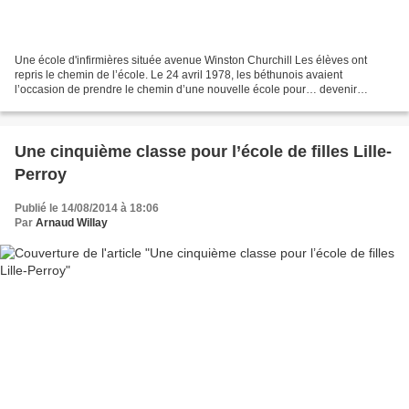
Une école d'infirmières située avenue Winston Churchill Les élèves ont
repris le chemin de l’école. Le 24 avril 1978, les béthunois avaient
l’occasion de prendre le chemin d’une nouvelle école pour… devenir
infirmiers. En effet, c’est à cette date que...
Une cinquième classe pour l’école de filles Lille-
Perroy
Publié le 14/08/2014 à 18:06
Par
Arnaud Willay