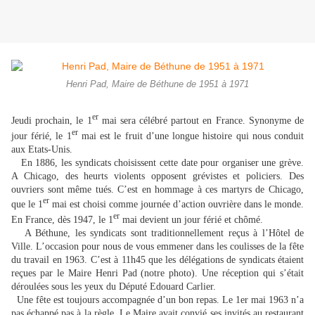
Henri Pad, Maire de Béthune de 1951 à 1971
er
Jeudi prochain, le 1
mai sera célébré partout en France. Synonyme de
er
jour férié, le 1
mai est le fruit d’une longue histoire qui nous conduit
aux Etats-Unis.
En 1886, les syndicats choisissent cette date pour organiser une grève.
A Chicago, des heurts violents opposent grévistes et policiers. Des
ouvriers sont même tués. C’est en hommage à ces martyrs de Chicago,
er
que le 1
mai est choisi comme journée d’action ouvrière dans le monde.
er
En France, dès 1947, le 1
mai devient un jour férié et chômé.
A Béthune, les syndicats sont traditionnellement reçus à l’Hôtel de
Ville. L’occasion pour nous de vous emmener dans les coulisses de la fête
du travail en 1963. C’est à 11h45 que les délégations de syndicats étaient
reçues par le Maire Henri Pad (notre photo). Une réception qui s’était
déroulées sous les yeux du Député Edouard Carlier.
Une fête est toujours accompagnée d’un bon repas. Le 1er mai 1963 n’a
pas échappé pas à la règle. Le Maire avait convié ses invités au restaurant