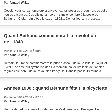
Par
Arnaud Willay
Cet été, vous serez nombreux à envoyer cartes postales et courriers de votre
lieu de vacances. Des plis qui arriveront sans encombre à la poste de
Béthune…C’était loin d’être le cas en 1892… De nos jours, la presse
parisienne parle de Béthune. A la fin...
Quand Béthune commémorait la révolution
de...1848
Publié le 13/07/2008 à 08:16
Par
Arnaud Willay
Demain, la France commémorera la prise d’assaut de la Bastille, le 14 juillet
1789. Une date qui symbolise dans la mémoire collective la fin de l’ancien
régime et le début de la Révolution française. Dans le passé, Béthune a
célébré une autre révolution,...
Années 1930 : quand Béthune fêtait la bicyclette
Publié le 06/07/2008 à 07:33
Par
Arnaud Willay
Hier, le départ du 95ème tour de France s’est déroulé en Bretagne. En