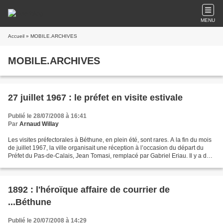
MENU
Accueil
» MOBILE.ARCHIVES
MOBILE.ARCHIVES
27 juillet 1967 : le préfet en visite estivale
Publié le 28/07/2008 à 16:41
Par
Arnaud Willay
Les visites préfectorales à Béthune, en plein été, sont rares. A la fin du mois
de juillet 1967, la ville organisait une réception à l’occasion du départ du
Préfet du Pas-de-Calais, Jean Tomasi, remplacé par Gabriel Eriau. Il y a des
préfets dont le passage...
1892 : l'héroïque affaire de courrier de
...Béthune
Publié le 20/07/2008 à 14:29