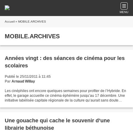
MENU
Accueil
» MOBILE.ARCHIVES
MOBILE.ARCHIVES
Années vingt : des séances de cinéma pour les
scolaires
Publié le 25/11/2011 à 11:45
Par
Arnaud Willay
Les cinéphiles ont encore quelques semaines pour profiter de l’Hybride. En
effet, le garage accueille ce cinéma éphémère jusqu’au 17 décembre. Une
initiative labélisée capitale régionale de la culture qu’aurait sans doute
appréciée l’Inspecteur de l'instruction...
Une gouache qui cache le souvenir d’une
librairie béthunoise