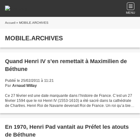
MENU
Accueil
» MOBILE.ARCHIVES
MOBILE.ARCHIVES
Quand Henri IV s’en remettait à Maximilien de
Béthune
Publié le 25/02/2011 à 11:21
Par
Arnaud Willay
Ce 27 février est une date marquante dans l’histoire de France. C’est un 27
février 1594 que le roi Henri IV (1553-1610) a été sacré dans la cathédrale
de Chartres. Henri Roi de Navarre devenait Roi de France. Un roi qu’a bien
connu Maximilien de Béthune...
En 1970, Henri Pad vantait au Préfet les atouts
de Béthune