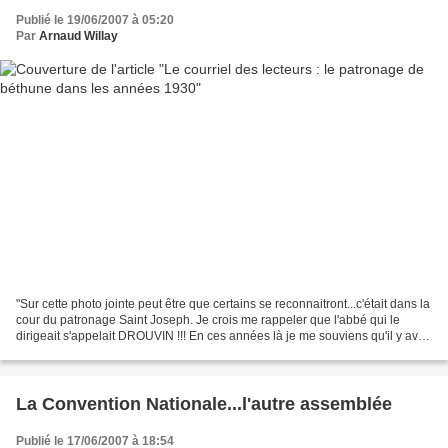
Publié le 19/06/2007 à 05:20
Par
Arnaud Willay
"Sur cette photo jointe peut être que certains se reconnaitront...c'était dans la
cour du patronage Saint Joseph. Je crois me rappeler que l'abbé qui le
dirigeait s'appelait DROUVIN !!! En ces années là je me souviens qu'il y avait
eu un incendie au collège...
La Convention Nationale...l'autre assemblée
Publié le 17/06/2007 à 18:54