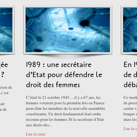
gée
1989 : une secrétaire
En 
 ?
d’Etat pour défendre le
de d
droit des femmes
déb
aison de
.c’est
C’était le 21 octobre 1945….il y a 67 ans, les
Ce week
femmes votaient pour la première fois en France
de proxi
ait
pour élire les membres de la nouvelle assemblée
centre v
on de
constituante. Un droit fondamental était enfin
braque 
reconnu pour les femmes. Et la secrétaire d’Etat
dans les
aux droits des...
Lire la 
Lire la suite