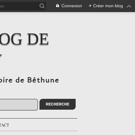
Connexion
+
Créer mon blog
LOG DE
Y
toire de Béthune
TACT