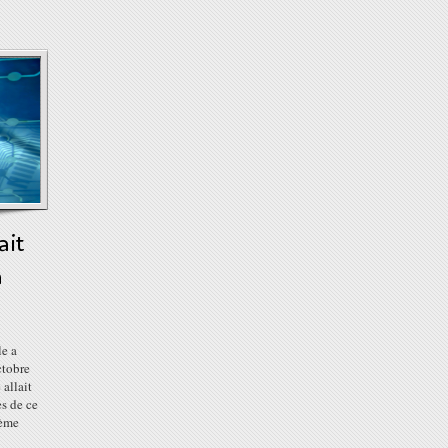
ait
a
le a
ctobre
 allait
es de ce
Vème