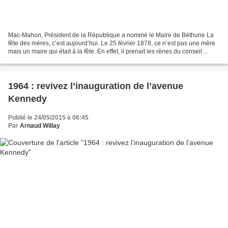
Mac-Mahon, Président de la République a nommé le Maire de Béthune La
fête des mères, c’est aujourd’hui. Le 25 février 1878, ce n’est pas une mère
mais un maire qui était à la fête. En effet, il prenait les rènes du conseil
municipal. Et c’est le sous-préfet...
1964 : revivez l’inauguration de l’avenue
Kennedy
Publié le 24/05/2015 à 06:45
Par
Arnaud Willay