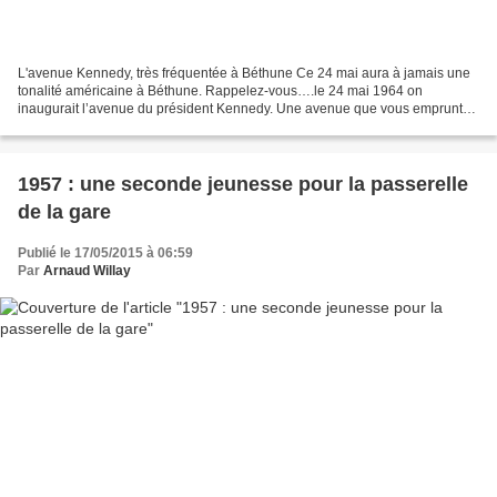
L'avenue Kennedy, très fréquentée à Béthune Ce 24 mai aura à jamais une
tonalité américaine à Béthune. Rappelez-vous….le 24 mai 1964 on
inaugurait l’avenue du président Kennedy. Une avenue que vous empruntez
pour vous rendre à la gare d’eau, à Locon ou...
1957 : une seconde jeunesse pour la passerelle
de la gare
Publié le 17/05/2015 à 06:59
Par
Arnaud Willay