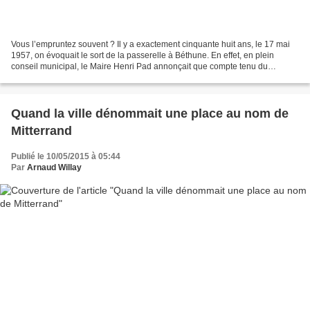
Vous l’empruntez souvent ? Il y a exactement cinquante huit ans, le 17 mai
1957, on évoquait le sort de la passerelle à Béthune. En effet, en plein
conseil municipal, le Maire Henri Pad annonçait que compte tenu du
mauvais état de la passerelle, la SNCF...
Quand la ville dénommait une place au nom de
Mitterrand
Publié le 10/05/2015 à 05:44
Par
Arnaud Willay