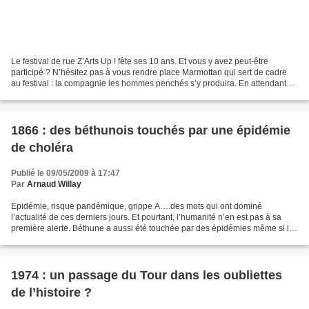
Le festival de rue Z’Arts Up ! fête ses 10 ans. Et vous y avez peut-être
participé ? N’hésitez pas à vous rendre place Marmottan qui sert de cadre
au festival : la compagnie les hommes penchés s’y produira. En attendant
l’histoire racontée par les comédiens,...
1866 : des béthunois touchés par une épidémie
de choléra
Publié le 09/05/2009 à 17:47
Par
Arnaud Willay
Epidémie, risque pandémique, grippe A….des mots qui ont dominé
l’actualité de ces derniers jours. Et pourtant, l’humanité n’en est pas à sa
première alerte. Béthune a aussi été touchée par des épidémies même si le
contexte et les conditions sanitaires...
1974 : un passage du Tour dans les oubliettes
de l’histoire ?