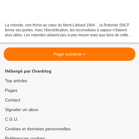
La rotonde, une friche au cœur du Mont-Liébaut 1964….la Rotonde SNCF
ferme ses portes. Avec l'électrification, les locomotives à vapeur n'étaient
plus utiles. Les rotondes allaient peu à peu mourir mais que faire de cette
friche qui se dressait à quelques...
Page suivante >
Hébergé par Overblog
Top articles
Pages
Contact
Signaler un abus
C.G.U.
Cookies et données personnelles
Préférences cookies