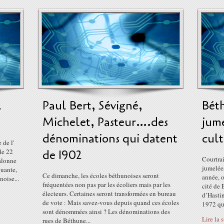
l
Paul Bert, Sévigné,
Béth
Michelet, Pasteur….des
jume
dénominations qui datent
cul
 de l'
le 22
de 1902
Courtrai
jalonne
jumelée
quante,
Ce dimanche, les écoles béthunoises seront
année, o
noise...
fréquentées non pas par les écoliers mais par les
cité de 
électeurs. Certaines seront transformées en bureau
d’Hastin
de vote : Mais savez-vous depuis quand ces écoles
1972 que
sont dénommées ainsi ? Les dénominations des
Lire la 
rues de Béthune...