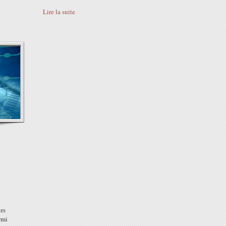
Lire la suite
urs
rmi