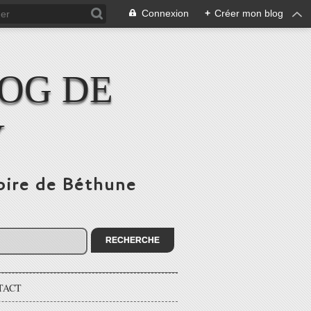
Connexion
+
Créer mon blog
LOG DE
Y
toire de Béthune
TACT