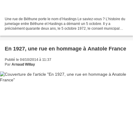
Une rue de Béthune porte le nom d’Hastings Le saviez-vous ? L’histoire du
jumelage entre Béthune et Hastings a démarré un 5 octobre. Il y a
précisément quarante deux ans, le 5 octobre 1972, le conseil municipal
entérinait l’union entre les deux cités....
En 1927, une rue en hommage à Anatole France
Publié le 04/10/2014 à 11:37
Par
Arnaud Willay