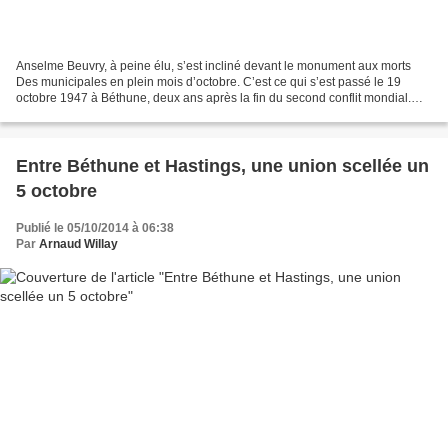
Anselme Beuvry, à peine élu, s’est incliné devant le monument aux morts
Des municipales en plein mois d’octobre. C’est ce qui s’est passé le 19
octobre 1947 à Béthune, deux ans après la fin du second conflit mondial.
9828 votants sur les 12601 inscrits...
Entre Béthune et Hastings, une union scellée un
5 octobre
Publié le 05/10/2014 à 06:38
Par
Arnaud Willay