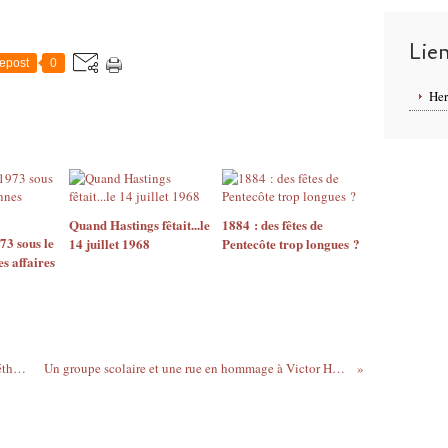
Lie
epost
0
Her
Quand Hastings fêtait...le
1884 : des fêtes de
73 sous le
14 juillet 1968
Pentecôte trop longues ?
s affaires
Un train Dunkerque-Arras qui ignorait Béthune
Un groupe scolaire et une rue en hommage à Victor Hugo