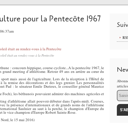
ulture pour la Pentecôte 1967
Sui
, 06:37am
RS
oleil était au rendez-vous à la Pentecôte
thune : concours hippique, course cycliste...A la pentecôte 1967, le
New
un grand meeting d’athlétisme. Retour 49 ans en arrière au cœur du
sport mais aussi de l'agriculture. Lors de la réception à l'Hôtel de
Abonne
à la remise des décorations et des legs grenier. Les personnalités
article
ri Pad : le sénateur Emile Durieux, le conseiller général Maurice
Email
ce Foch), les béthunois pouvaient admirer des machines agricoles et
ting d'athlétisme allait pouvoir débuter dans l'après-midi. Courses,
avec la présence d'internationaux et de grands noms de l'athlétisme
international Saulnier au saut à la perche, le champion d'Europe du
et le vice champion d'Europe Robert Sainte-Rose.
Nord, le 15 mai 2016)