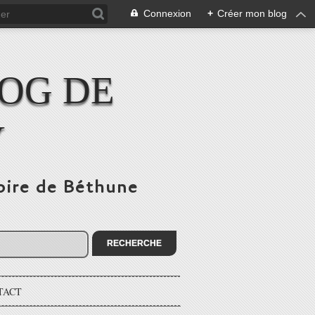
Connexion
+
Créer mon blog
LOG DE
Y
toire de Béthune
TACT