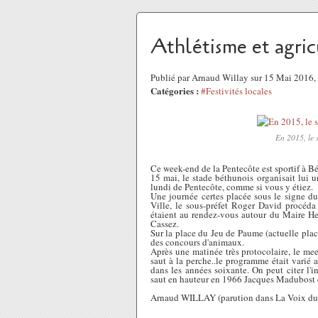
Athlétisme et agric
Publié par Arnaud Willay sur 15 Mai 2016
Catégories :
#Festivités locales
En 2015, le s
Ce week-end de la Pentecôte est sportif à Bé
15 mai, le stade béthunois organisait lui 
lundi de Pentecôte, comme si vous y étiez.
Une journée certes placée sous le signe du 
Ville, le sous-préfet Roger David procéda 
étaient au rendez-vous autour du Maire Hen
Cassez.
Sur la place du Jeu de Paume (actuelle pla
des concours d'animaux.
Après une matinée très protocolaire, le mee
saut à la perche..le programme était varié 
dans les années soixante. On peut citer l'
saut en hauteur en 1966 Jacques Madubost 
Arnaud WILLAY (parution dans La Voix du 