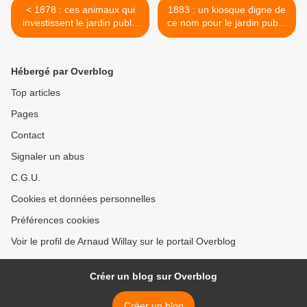
< 1878 : ces animaux qui
1883 : un kiosque digne de
investissent le jardin public
ce nom pour le jardin public
(article 3/7)
(article 4/7) >
Hébergé par Overblog
Top articles
Pages
Contact
Signaler un abus
C.G.U.
Cookies et données personnelles
Préférences cookies
Voir le profil de Arnaud Willay sur le portail Overblog
Créer un blog sur Overblog
Créer un blog