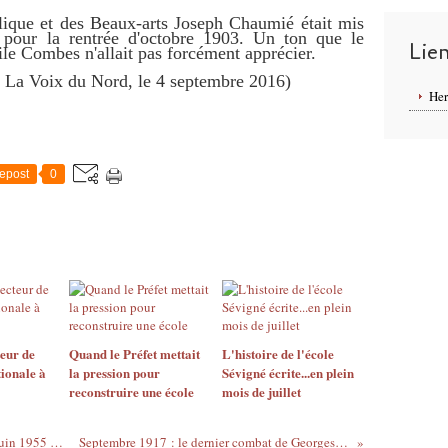
blique et des Beaux-arts Joseph Chaumié était mis
pour la rentrée d'octobre 1903. Un ton que le
Lie
le Combes n'allait pas forcément apprécier.
La Voix du Nord, le 4 septembre 2016)
Her
epost
0
eur de
Quand le Préfet mettait
L'histoire de l'école
tionale à
la pression pour
Sévigné écrite...en plein
reconstruire une école
mois de juillet
Un feu d’artifice tiré au jardin public en juin 1955 (article 7/7)
Septembre 1917 : le dernier combat de Georges Guynemer