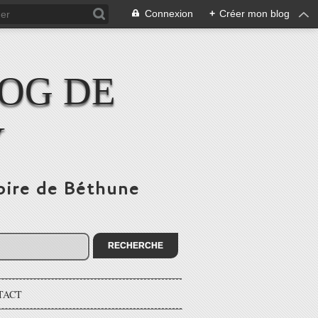
Connexion
+
Créer mon blog
LOG DE
Y
toire de Béthune
TACT