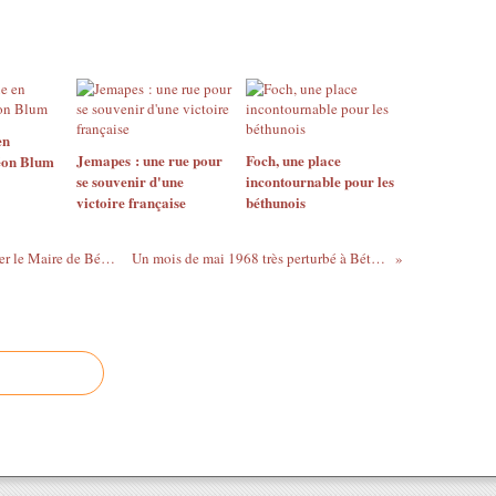
en
Jemapes : une rue pour
Foch, une place
on Blum
se souvenir d'une
incontournable pour les
victoire française
béthunois
1878 : un décret présidentiel pour nommer le Maire de Béthune
Un mois de mai 1968 très perturbé à Béthune