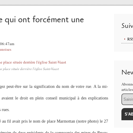
e qui ont forcément une
Sui
RS
, 06:47am
unoises
 place située derrière l'église Saint-Vaast
New
Abonne
ez peut-être sur la signification du nom de votre rue. A la mi-
article
Email
avaient le droit en plein conseil municipal à des explications
s rues.
 au fil avait pris le nom de place Marmottan (notre photo) le 27
émoire de deux présidents de la compagnie des mines de Bruay,