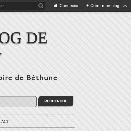
Connexion
+
Créer mon blog
LOG DE
Y
toire de Béthune
TACT