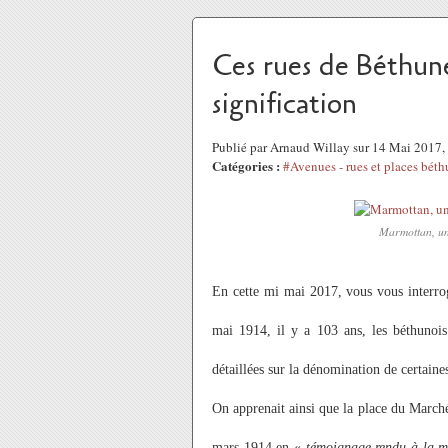
Ces rues de Béthun
signification
Publié par Arnaud Willay sur 14 Mai 2017
Catégories :
#Avenues - rues et places béth
Marmottan, une
En cette mi mai 2017, vous vous interrog
mai 1914, il y a 103 ans, les béthunois 
détaillées sur la dénomination de certaine
On apprenait ainsi que la place du Marché
mars 1914 en «
témoignage rendu à la m