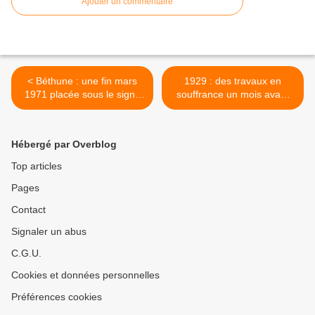
Ajouter un commentaire
< Béthune : une fin mars
1929 : des travaux en
1971 placée sous le signe
souffrance un mois avant
des élections
l'inauguration de l'Hôtel de
Ville ! >
Hébergé par Overblog
Top articles
Pages
Contact
Signaler un abus
C.G.U.
Cookies et données personnelles
Préférences cookies