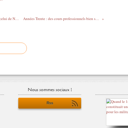
Le kiosque béthunois, réplique fidèle de celui de Nancy
Années Trente : des cours professionnels bien suivis
Nous sommes sociaux !
Rss