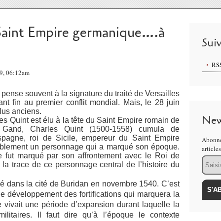
Saint Empire germanique….à
Sui
RS
09, 06:12am
ense souvent à la signature du traité de Versailles
t fin au premier conflit mondial. Mais, le 28 juin
lus anciens.
New
s Quint est élu à la tête du Saint Empire romain de
 Gand, Charles Quint (1500-1558) cumula de
spagne, roi de Sicile, empereur du Saint Empire
Abonne
tablement un personnage qui a marqué son époque.
article
 fut marqué par son affrontement avec le Roi de
Email
 la trace de ce personnage central de l’histoire du
sé dans la cité de Buridan en novembre 1540. C’est
le développement des fortifications qui marquera la
 vivait une période d’expansion durant laquelle la
litaires. Il faut dire qu’à l’époque le contexte