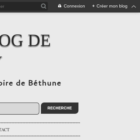
Connexion
+
Créer mon blog
LOG DE
Y
toire de Béthune
TACT