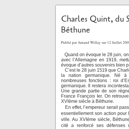
Charles Quint, du 
Béthune
Publié par Arnaud Willay sur 12 Juillet 20
Quand on évoque le 28 juin, on p
avec l’Allemagne en 1919, mettan
évoque d’autres souvenirs bien p
C’est le 28 juin 1519 que Charle
la nation germanique. Né à
nombreuses fonctions : roi d’E
germanique. Il restera incontes
Une grande partie de son règne
France François Ier. On retrouve
XVIème siècle à Béthune.
En effet, l’empereur serait pas
essentiellement son action pour 
ville. Au XVIème siècle, Béthune
cité a renforcé ses défenses mi