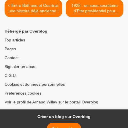
< Entre Béthune et Courtrai,
1925 : un sous-secrétaire
une histoire déjà ancienne !
d'Etat providentiel pour
l'hôtel de ville >
Hébergé par Overblog
Top articles
Pages
Contact
Signaler un abus
C.G.U.
Cookies et données personnelles
Préférences cookies
Voir le profil de Arnaud Willay sur le portail Overblog
Créer un blog sur Overblog