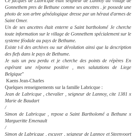
Ce jacques de Labricque était seigneur de Lannoy au village de
Gonnethem pres de Bethune comme ses ancetres . je possede une
photo de son arbre généalogique dresse par un héraut d'armes de
Saint Omer.
Un de ses ancetres était enterre a Saint bartholomé Je cherche
toute information sur le village de Gonnethem spécialement sur le
systeme féodale au pays de Bethume.
Existe t-il des archives ou sur dévolution ainsi que la description
des fiefs dans le pays de Bethume.
Je suis un peu perdu et je cherche des points de répères En
espérant une réponse positive , mes salutations de Liege
Belgique
"
Kaens Jean-Charles
Quelques renseignements sur la famille Labricque :
Jean de Labricque , chevalier , seigneur de Lannoy, cite 1381 x
Marie de Baudart
/
Simon de Labricque , repose a Saint Bartholomé a Bethune x
Margueritte Emenault
/
Simon de Labricque , escuyer , seigneur de Lannoy et Steenvoort