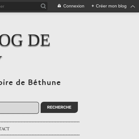
Connexion
+
Créer mon blog
LOG DE
Y
toire de Béthune
TACT