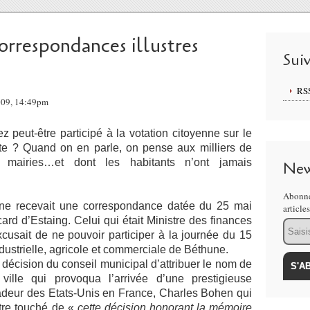
orrespondances illustres
Sui
RS
2009, 14:49pm
 peut-être participé à la votation citoyenne sur le
te ? Quand on en parle, on pense aux milliers de
s mairies…et dont les habitants n’ont jamais
New
Abonne
ne recevait une correspondance datée du 25 mai
article
rd d’Estaing. Celui qui était Ministre des finances
Email
cusait de ne pouvoir participer à la journée du 15
ustrielle, agricole et commerciale de Béthune.
décision du conseil municipal d’attribuer le nom de
lle qui provoqua l’arrivée d’une prestigieuse
deur des Etats-Unis en France, Charles Bohen qui
être touché de «
cette décision honorant la mémoire