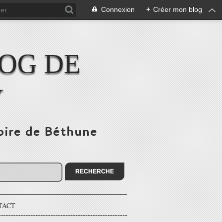
Connexion
+
Créer mon blog
LOG DE
Y
toire de Béthune
TACT