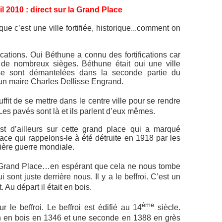
l 2010 : direct sur la Grand Place
ue c’est une ville fortifiée, historique...comment on
ications. Oui Béthune a connu des fortifications car
 de nombreux sièges. Béthune était oui une ville
ui se sont démantelées dans la seconde partie du
’un maire Charles Dellisse Engrand.
uffit de se mettre dans le centre ville pour se rendre
 Les pavés sont là et ils parlent d’eux mêmes.
est d’ailleurs sur cette grand place qui a marqué
place qui rappelons-le à été détruite en 1918 par les
ère guerre mondiale.
a Grand Place…en espérant que cela ne nous tombe
 sont juste derrière nous. Il y a le beffroi. C’est un
t. Au départ il était en bois.
ème
 le beffroi. Le beffroi est édifié au 14
siècle.
on en bois en 1346 et une seconde en 1388 en grès