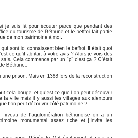
si je suis là pour écouter parce que pendant des
fice du tourisme de Béthune et le beffroi fait partie
ue de mon patrimoine à moi.
 qui sont ici connaissent bien le beffroi. Il était quoi
est ce qu’il abritait à votre avis ? Alors je vois des
e sais. Cela commence par un "p" c’est ça ? C’était
i de Béthune..
u une prison. Mais en 1388 lors de la reconstruction
tout cela bouge. et qu’est ce que l’on peut découvrir
la ville mais il y aussi les villages aux alentours
que l’on peut découvrir côté patrimoine ?
u niveau de l’agglomération béthunoise on a un
trimoine monumental assez riche et j’invite les
 avec nous. Pépée le Mat également et puis un