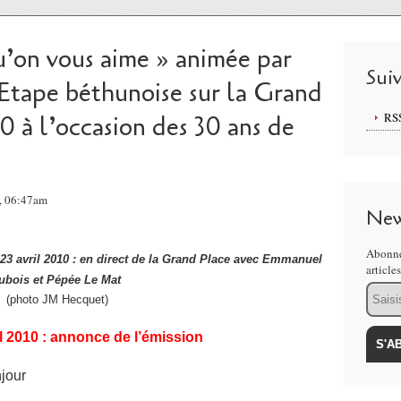
u’on vous aime » animée par
Sui
tape béthunoise sur la Grand
RS
10 à l’occasion des 30 ans de
0, 06:47am
New
Abonne
23
avril 2010 : en direct de la Grand Place avec Emmanuel
article
ubois et Pépée Le Mat
Email
(photo JM Hecquet)
l 2010 : annonce de l’émission
jour