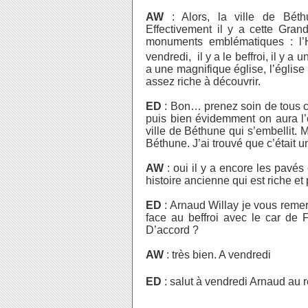
AW
: Alors, la ville de Bét
Effectivement il y a cette Gran
monuments emblématiques : l’H
vendredi,
il y a le beffroi, il y a 
a une magnifique église, l’église
assez riche à découvrir.
ED
: Bon… prenez soin de tous c
puis bien évidemment on aura l’oc
ville de Béthune qui s’embellit. 
Béthune. J’ai trouvé que c’était une
AW
: oui il y a encore les pavés 
histoire ancienne qui est riche et
ED
: Arnaud Willay je vous reme
face au beffroi avec le car de F
D’accord ?
AW
: très bien. A vendredi
ED
: salut à vendredi Arnaud au r