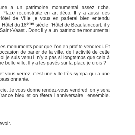
hune a un patrimoine monumental assez riche.
d Place reconstruite en art déco. Il y a aussi des
ôtel de Ville je vous en parlerai bien entendu
ème
un Hôtel du 18
siècle l’Hôtel de Beaulaincourt, il y
 Saint-Vaast . Donc il y a un patrimoine monumental
es monuments pour que l’on en profite vendredi. Et
casion de parler de la ville, de l’activité de cette
Moi je suis venu il n’y a pas si longtemps que cela à
 belle ville. Il y a les pavés sur la place je crois ?
et vous verrez, c’est une ville très sympa qui a une
 passionnante.
rcie. Je vous donne rendez-vous vendredi on y sera
rance bleu et on fêtera l’anniversaire
ensemble.
evoir.