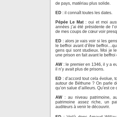
de pays, matériau plus solide.
ED
: il connaît toutes les dates.
Pépée Le Mat
: oui et moi aus
années j’ai été présidente de l’of
de mes coups de cœur voir presq
ED
: alors je vais voir si les gens
le beffroi avant d’être beffroi…qu’
gens qui sont studieux. Moi je l
une prison en fait avant le beffro
AW
: le premier en 1346, il y a e
il n’y avait plus de prisons.
ED
: d’accord tout cela évolue, 
autour de Béthune ? On parle de 
qu’on salue d’ailleurs. Qu’est ce 
AW
: au niveau patrimoine, a
patrimoine assez riche, un pa
auditeurs à venir le découvrir.
ED
: Voilà donc Arnaud Willay