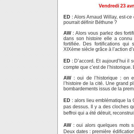
Vendredi 23 avri
ED
: Alors Arnaud Willay, est-ce q
pourrait définir Béthune ?
AW
: Alors vous parlez des fortif
dans son histoire elle a connu
fortifiée. Des fortifications q
XIXème siècle grâce à l’action d
ED
: D’accord. Et aujourd’hui il s
compte que c’est de l’historique.
AW
: oui de l’historique : on 
l’histoire de la cité. Une grand 
bombardements issus de la premi
ED
: alors lieu emblématique l
pas dessus. Il y a des cloches qui
beffroi qui a été détruit, reconstrui
AW
: oui alors quelques mots sur
Deux dates : première édificati