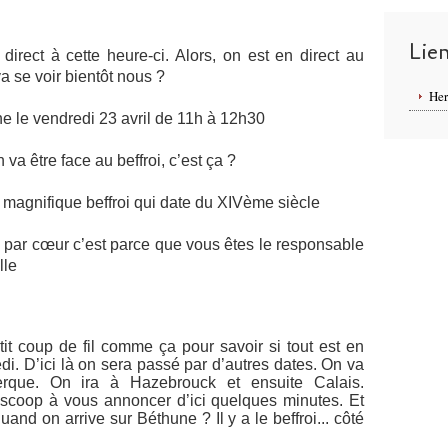
Lie
direct à cette heure-ci. Alors, on est en direct au
a se voir bientôt nous ?
Her
ne le vendredi 23 avril de 11h à 12h30
 va être face au beffroi, c’est ça ?
un magnifique beffroi qui date du XIVème siècle
a par cœur c’est parce que vous êtes le responsable
lle
it coup de fil comme ça pour savoir si tout est en
i. D’ici là on sera passé par d’autres dates. On va
que. On ira à Hazebrouck et ensuite Calais.
e scoop à vous annoncer d’ici quelques minutes. Et
uand on arrive sur Béthune ? Il y a le beffroi... côté