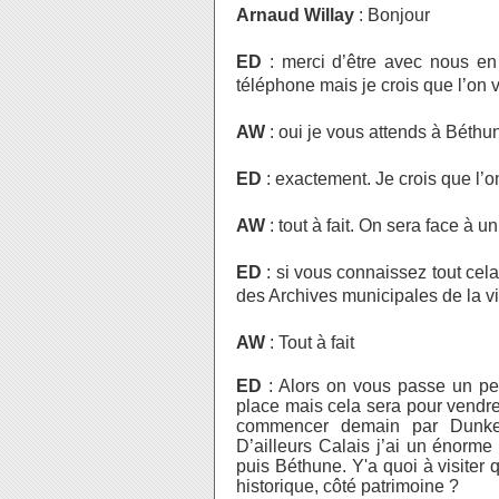
Arnaud Willay
: Bonjour
ED
: merci d’être avec nous en 
téléphone mais je crois que l’on v
AW
: oui je vous attends à Béthu
ED
: exactement. Je crois que l’on
AW
: tout à fait. On sera face à 
ED
: si vous connaissez tout cel
des Archives municipales de la vi
AW
: Tout à fait
ED
: Alors on vous passe un pet
place mais cela sera pour vendred
commencer demain par Dunker
D’ailleurs Calais j’ai un énorm
puis Béthune. Y'a quoi à visiter q
historique, côté patrimoine ?