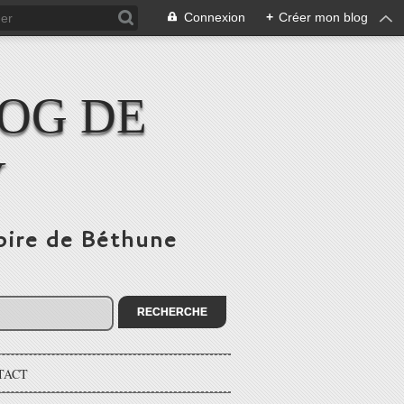
Connexion
+
Créer mon blog
LOG DE
Y
toire de Béthune
TACT