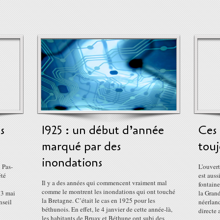
s
1925 : un début d’année
Ces 
marqué par des
touj
inondations
 Pas-
L’ouvert
été
est aus
Il y a des années qui commencent vraiment mal
fontaine
comme le montrent les inondations qui ont touché
 3 mai
la Grand
la Bretagne. C’était le cas en 1925 pour les
nseil
néerlan
béthunois. En effet, le 4 janvier de cette année-là,
directe 
les habitants de Bruay et Béthune ont subi des