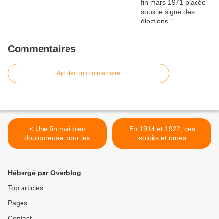
Commentaires
Ajouter un commentaire
< Une fin mai bien
En 1914 et 1922, ces
douloureuse pour les
isoloirs et urnes
béthunois
indispensables pour les
élections >
Hébergé par Overblog
Top articles
Pages
Contact