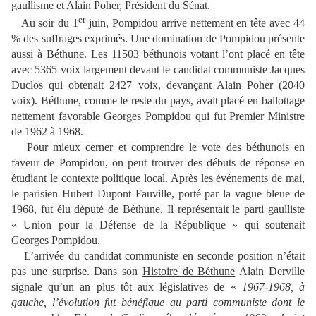
gaullisme et Alain Poher, Président du Sénat.
er
Au soir du 1
juin, Pompidou arrive nettement en tête avec 44
% des suffrages exprimés. Une domination de Pompidou présente
aussi à Béthune. Les 11503 béthunois votant l’ont placé en tête
avec 5365 voix largement devant le candidat communiste Jacques
Duclos qui obtenait 2427 voix, devançant Alain Poher (2040
voix). Béthune, comme le reste du pays, avait placé en ballottage
nettement favorable Georges Pompidou qui fut Premier Ministre
de 1962 à 1968.
Pour mieux cerner et comprendre le vote des béthunois en
faveur de Pompidou, on peut trouver des débuts de réponse en
étudiant le contexte politique local. Après les événements de mai,
le parisien Hubert Dupont Fauville, porté par la vague bleue de
1968, fut élu député de Béthune. Il représentait le parti gaulliste
« Union pour la Défense de la République » qui soutenait
Georges Pompidou.
L’arrivée du candidat communiste en seconde position n’était
pas une surprise. Dans son
Histoire de Béthune
Alain Derville
signale qu’un an plus tôt aux législatives de «
1967-1968, à
gauche, l’évolution fut bénéfique au parti communiste dont le