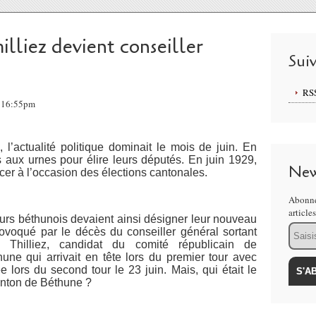
illiez devient conseiller
Sui
RS
, 16:55pm
, l’actualité politique dominait le mois de juin. En
és aux urnes pour élire leurs députés. En juin 1929,
New
cer à l’occasion des élections cantonales.
Abonne
article
urs béthunois devaient ainsi désigner leur nouveau
Email
rovoqué par le décès du conseiller général sortant
 Thilliez, candidat du comité républicain de
une qui arrivait en tête lors du premier tour avec
lors du second tour le 23 juin. Mais, qui était le
anton de Béthune ?