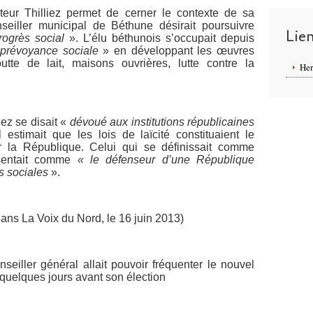
ur Thilliez permet de cerner le contexte de sa
nseiller municipal de Béthune désirait poursuivre
Lie
rogrès social
». L’élu béthunois s’occupait depuis
 prévoyance sociale
» en développant les œuvres
utte de lait, maisons ouvrières, lutte contre la
Her
ez se disait «
dévoué aux institutions républicaines
l estimait que les lois de laïcité constituaient le
 la République. Celui qui se définissait comme
ésentait comme
« le défenseur d’une République
s sociales
».
La Voix du Nord, le 16 juin 2013)
eiller général allait pouvoir fréquenter le nouvel
, quelques jours avant son élection