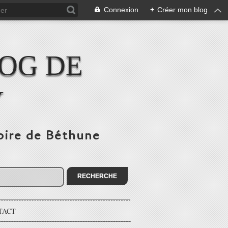
Connexion
+
Créer mon blog
LOG DE
Y
toire de Béthune
TACT