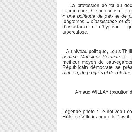
La profession de foi du docte
candidature. Celui qui était co
«
une politique de paix et de p
longtemps «
d’assistance et de
d’assistance et d’hygiène : go
tuberculose.
Au niveau politique, Louis Thilli
comme Monsieur Poincaré
». I
meilleur moyen de sauvegarder
Républicain démocrate se pr
d’union, de progrès et de réforme
Arnaud WILLAY (parution dans 
Légende photo : Le nouveau cons
Hôtel de Ville inauguré le 7 avril