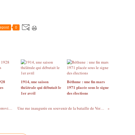
epost
0
928
1914, une saison
Béthune : une fin mars
es
théâtrale qui débutait le
1971 placée sous le signe
1er avril
des élections
Quand la ville était marquée par l’essor ferroviaire
Une rue inaugurée en souvenir de la bataille de Verdun