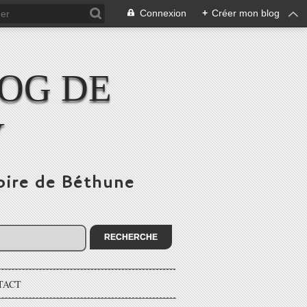
Connexion
+
Créer mon blog
LOG DE
Y
toire de Béthune
TACT