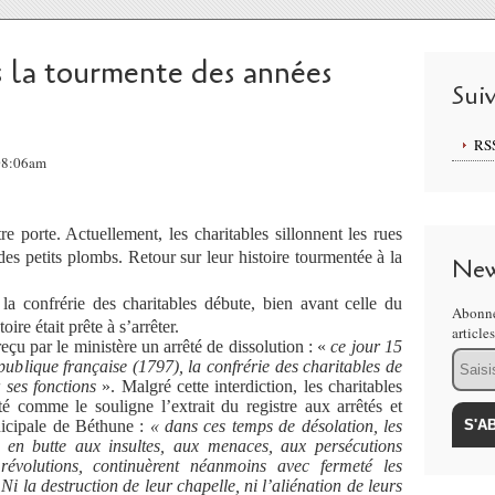
s la tourmente des années
Sui
RS
 08:06am
re porte. Actuellement, les charitables sillonnent les rues
des petits plombs. Retour sur leur histoire tourmentée à la
New
la confrérie des charitables débute, bien avant celle du
Abonne
oire était prête à s’arrêter.
article
u par le ministère un arrêté de dissolution : «
ce jour 15
Email
publique française (1797), la confrérie des charitables de
 ses fonctions
». Malgré cette interdiction, les charitables
ité comme le souligne l’extrait du registre aux arrêtés et
nicipale de Béthune :
« dans ces temps de désolation, les
 en butte aux insultes, aux menaces, aux persécutions
 révolutions, continuèrent néanmoins avec fermeté les
 Ni la destruction de leur chapelle, ni l’aliénation de leurs