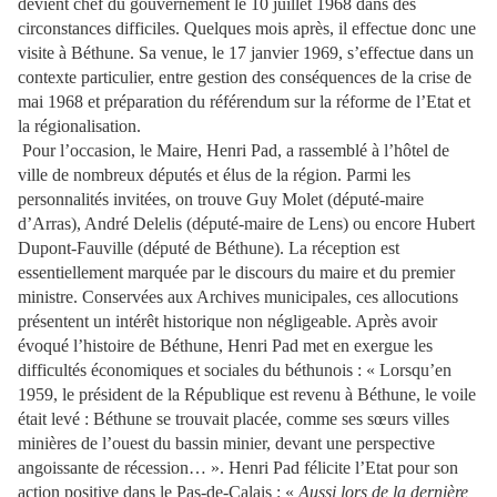
devient chef du gouvernement le 10 juillet 1968 dans des
circonstances difficiles. Quelques mois après, il effectue donc une
visite à Béthune. Sa venue, le 17 janvier 1969, s’effectue dans un
contexte particulier, entre gestion des conséquences de la crise de
mai 1968 et préparation du référendum sur la réforme de l’Etat et
la régionalisation.
Pour l’occasion, le Maire, Henri Pad, a rassemblé à l’hôtel de
ville de nombreux députés et élus de la région. Parmi les
personnalités invitées, on trouve Guy Molet (député-maire
d’Arras), André Delelis (député-maire de Lens) ou encore Hubert
Dupont-Fauville (député de Béthune). La réception est
essentiellement marquée par le discours du maire et du premier
ministre. Conservées aux Archives municipales, ces allocutions
présentent un intérêt historique non négligeable. Après avoir
évoqué l’histoire de Béthune, Henri Pad met en exergue les
difficultés économiques et sociales du béthunois : « Lorsqu’en
1959, le président de
la République est revenu à Béthune, le voile
était levé : Béthune se trouvait placée, comme ses sœurs villes
minières de l’ouest du bassin minier, devant une perspective
angoissante de récession… ». Henri Pad félicite l’Etat pour son
action positive dans le Pas-de-Calais : «
Aussi lors de la dernière