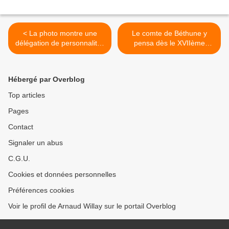
< La photo montre une
Le comte de Béthune y
délégation de personnalités
pensa dès le XVIIème
béthunoises à Lille
siècle >
Hébergé par Overblog
Top articles
Pages
Contact
Signaler un abus
C.G.U.
Cookies et données personnelles
Préférences cookies
Voir le profil de Arnaud Willay sur le portail Overblog