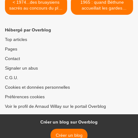
< 1974...des bruaysiens
1965 : quand Béthune
sacrés au concours du plus
accueillait les gardes
beau couple
d'honneur de Notre-dame
de Lorette >
Hébergé par Overblog
Top articles
Pages
Contact
Signaler un abus
C.G.U.
Cookies et données personnelles
Préférences cookies
Voir le profil de Arnaud Willay sur le portail Overblog
Créer un blog sur Overblog
Créer un blog