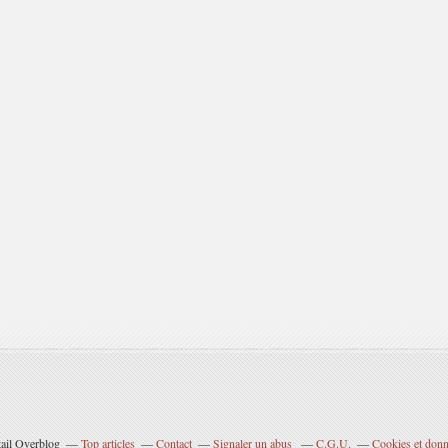
tail Overblog
Top articles
Contact
Signaler un abus
C.G.U.
Cookies et donn