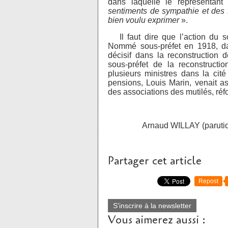
dans laquelle le représentant
sentiments de sympathie et des f
bien voulu exprimer
».
Il faut dire que l’action du so
Nommé sous-préfet en 1918, dan
décisif dans la reconstruction
sous-préfet de la reconstructi
plusieurs ministres dans la ci
pensions, Louis Marin, venait a
des associations des mutilés, ré
Arnaud WILLAY (parution dans
Partager cet article
Repost
S'inscrire à la newsletter
Vous aimerez aussi :