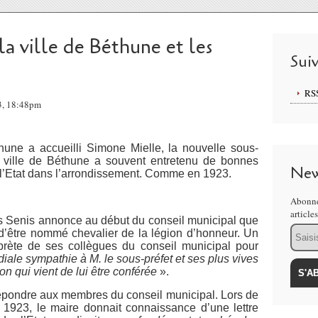
la ville de Béthune et les
Sui
RS
13, 18:48pm
une a accueilli Simone Mielle, la nouvelle sous-
la ville de Béthune a souvent entretenu de bonnes
New
e l’Etat dans l’arrondissement. Comme en 1923.
Abonne
article
es Senis annonce au début du conseil municipal que
Email
t d’être nommé chevalier de la légion d’honneur. Un
erprète de ses collègues du conseil municipal pour
iale sympathie à M. le sous-préfet et ses plus vives
ion qui vient de lui être conférée
».
épondre aux membres du conseil municipal. Lors de
1923, le maire donnait connaissance d’une lettre