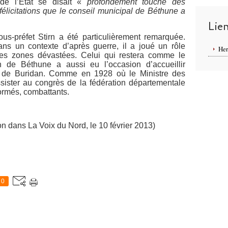
 de l’Etat se disait «
profondément touché des
élicitations que le conseil municipal de Béthune a
Lie
us-préfet Stirn a été particulièrement remarquée.
s un contexte d’après guerre, il a joué un rôle
Her
 des zones dévastées. Celui qui restera comme le
on de Béthune a aussi eu l’occasion d’accueillir
té de Buridan. Comme en 1928 où le Ministre des
ssister au congrès de la fédération départementale
formés, combattants.
 La Voix du Nord, le 10 février 2013)
0