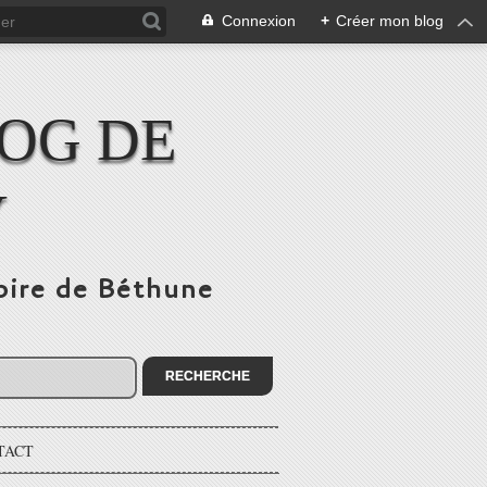
Connexion
+
Créer mon blog
LOG DE
Y
toire de Béthune
TACT