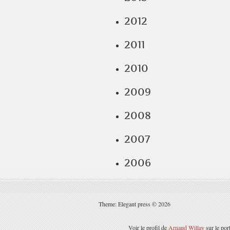
2012
2011
2010
2009
2008
2007
2006
Theme: Elegant press © 2026
Voir le profil de
Arnaud Willay
sur le por