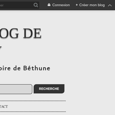
Connexion
+
Créer mon blog
LOG DE
Y
toire de Béthune
TACT