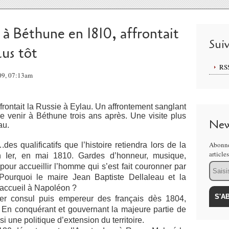
à Béthune en 1810, affrontait
Sui
lus tôt
RS
009, 07:13am
ffrontait la Russie à Eylau. Un affrontement sanglant
 venir à Béthune trois ans après. Une visite plus
New
au.
Abonne
 qualificatifs que l’histoire retiendra lors de la
article
Ier, en mai 1810. Gardes d’honneur, musique,
Email
pour accueillir l’homme qui s’est fait couronner par
ourquoi le maire Jean Baptiste Dellaleau et la
 accueil à Napoléon ?
r consul puis empereur des français dès 1804,
. En conquérant et gouvernant la majeure partie de
i une politique d’extension du territoire.