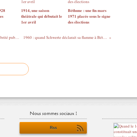
928
1914, une saison
Béthune : une fin mars
es
théâtrale qui débutait le
1971 placée sous le signe
1er avril
des élections
1871 : une unanimité…au nom de la salubrité publique
1960 : quand Schwerte déclarait sa flamme à Béthune
Nous sommes sociaux !
Rss