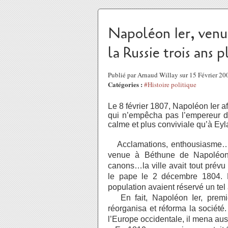
Napoléon Ier, venu 
la Russie trois ans p
Publié par Arnaud Willay sur 15 Février 2
Catégories :
#Histoire politique
Le 8 février 1807, Napoléon Ier a
qui n’empêcha pas l’empereur de
calme et plus conviviale qu’à Eyl
Acclamations, enthousiasme….des
venue à Béthune de Napoléon 
canons…la ville avait tout prévu 
le pape le 2 décembre 1804. P
population avaient réservé un tel
En fait, Napoléon Ier, premie
réorganisa et réforma la société
l’Europe occidentale, il mena auss