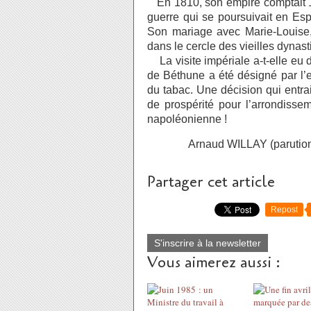
En 1810, son empire comptait 
guerre qui se poursuivait en Esp
Son mariage avec Marie-Louise, f
dans le cercle des vieilles dynas
La visite impériale a-t-elle eu
de Béthune a été désigné par l’e
du tabac. Une décision qui entra
de prospérité pour l’arrondisse
napoléonienne !
Arnaud WILLAY (parution dans
Partager cet article
Repost
S'inscrire à la newsletter
Vous aimerez aussi :